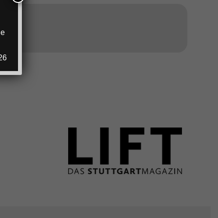
ANZEIGE
ie
.
26