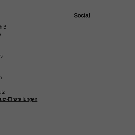
Social
h B
e
ds
m
utz
utz-Einstellungen