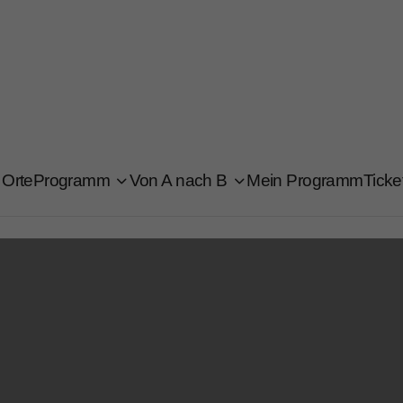
Orte
Programm
Von A nach B
Mein Programm
Ticke