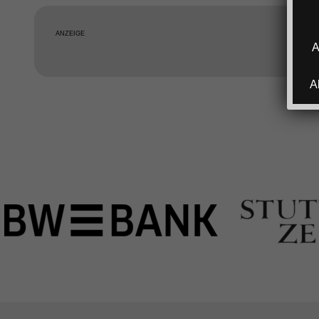
ANZEIGE
A
A