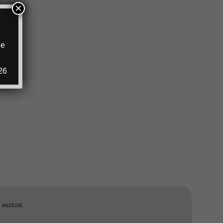
×
ie
.
26
ANZEIGE