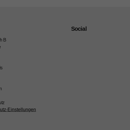
Social
h B
e
ds
m
utz
utz-Einstellungen