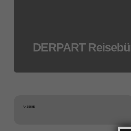
DERPART Reisebür
ANZEIGE