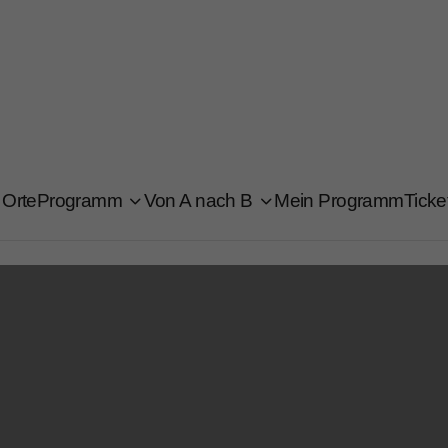
Orte
Programm
Von A nach B
Mein Programm
Ticke