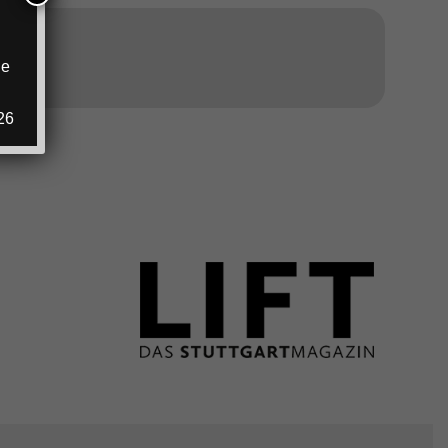
ANZEIGE
ie
.
26