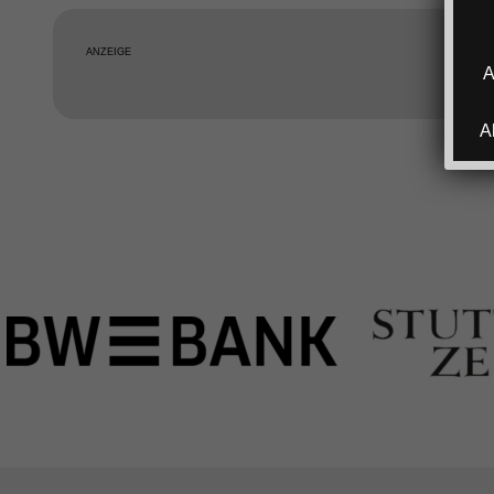
ANZEIGE
A
A