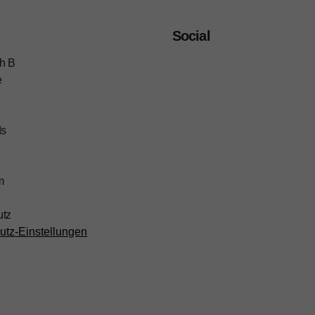
Social
h B
e
ds
m
utz
utz-Einstellungen