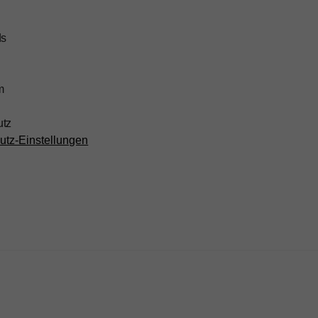
ds
m
utz
utz-Einstellungen