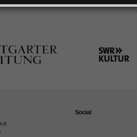
Social
h B
e