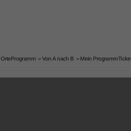
Orte
Programm
Von A nach B
Mein Programm
Ticke