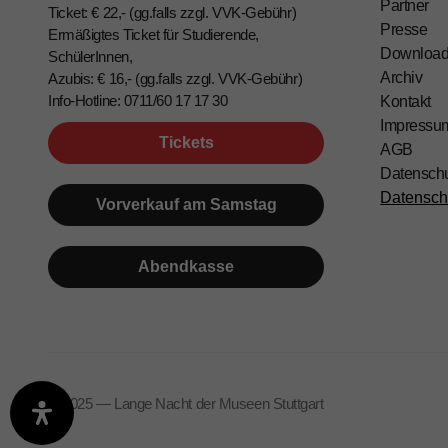
Partner
Ticket: € 22,- (gg.falls zzgl. VVK-Gebühr)
Presse
Ermäßigtes Ticket für Studierende,
Downloa
SchülerInnen,
Archiv
Azubis: € 16,- (gg.falls zzgl. VVK-Gebühr)
Info-Hotline: 0711/60 17 17 30
Kontakt
Impressu
Tickets
AGB
Datensch
Datensch
Vorverkauf am Samstag
Abendkasse
©️ 2025 — Lange Nacht der Museen Stuttgart