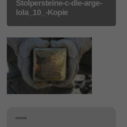
Stolpersteine-c-die-arge-
lola_10_-Kopie
ANZEIGE