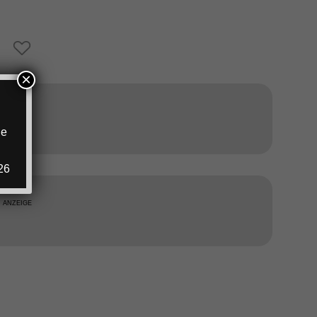
×
ANZEIGE
ie
.
26
ANZEIGE