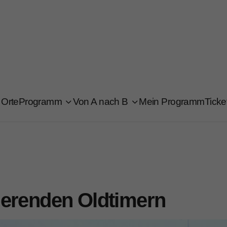
Orte
Programm
Von A nach B
Mein Programm
Ticke
nierenden Oldtimern