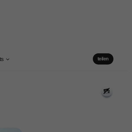
ts
teilen