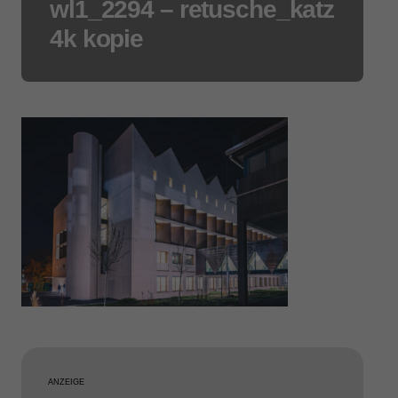
wl1_2294 – retusche_katz
4k kopie
ANZEIGE