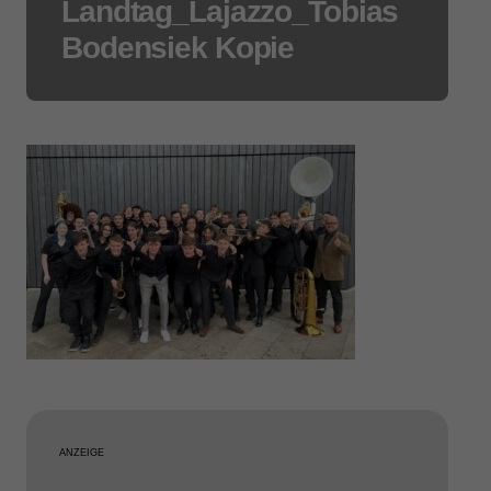
Landtag_Lajazzo_Tobias
Bodensiek Kopie
ANZEIGE