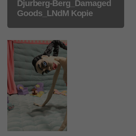
Djurberg-Berg_Damaged
Goods_LNdM Kopie