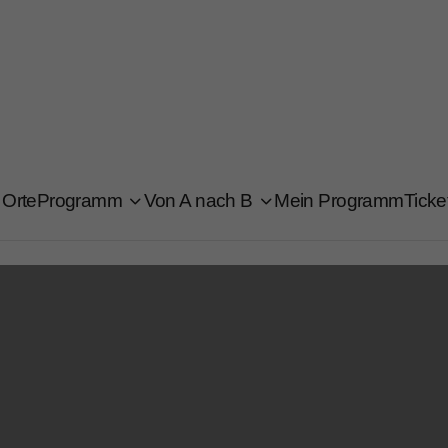
Orte
Programm
Von A nach B
Mein Programm
Ticke