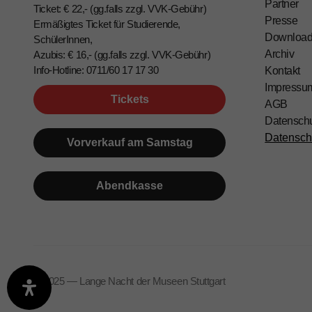
Partner
Ticket: € 22,- (gg.falls zzgl. VVK-Gebühr)
Presse
Ermäßigtes Ticket für Studierende,
Downloa
SchülerInnen,
Archiv
Azubis: € 16,- (gg.falls zzgl. VVK-Gebühr)
Info-Hotline: 0711/60 17 17 30
Kontakt
Impressu
Tickets
AGB
Datensch
Datensch
Vorverkauf am Samstag
Abendkasse
©️ 2025 — Lange Nacht der Museen Stuttgart