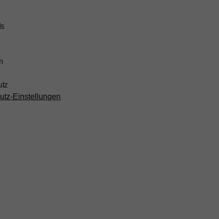
ds
m
utz
utz-Einstellungen