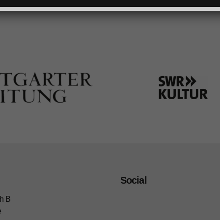
Social
h B
e