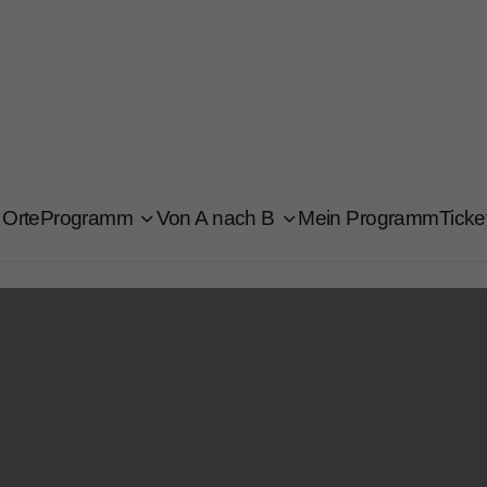
Orte
Programm
Von A nach B
Mein Programm
Ticke