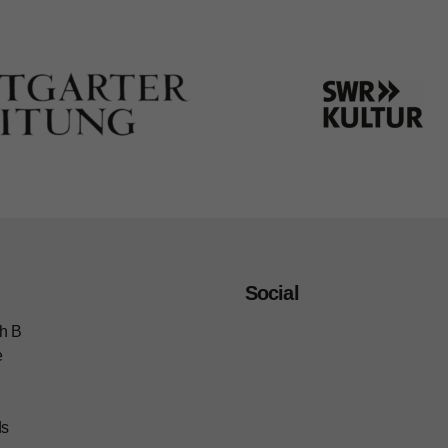
Social
h B
e
ds