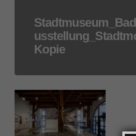
Stadtmuseum_Bad_
usstellung_Stadtmod
Kopie