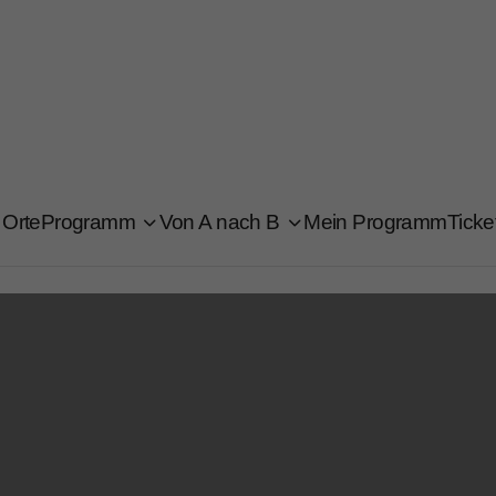
Orte
Programm
Von A nach B
Mein Programm
Ticke