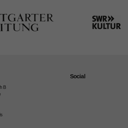
Social
h B
e
ds