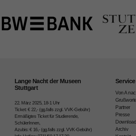
Lange Nacht der Museen
Service
Stuttgart
Von A nac
Grußwort
22. März 2025, 18-1 Uhr
Partner
Ticket: € 22,- (gg.falls zzgl. VVK-Gebühr)
Presse
Ermäßigtes Ticket für Studierende,
Downloa
SchülerInnen,
Archiv
Azubis: € 16,- (gg.falls zzgl. VVK-Gebühr)