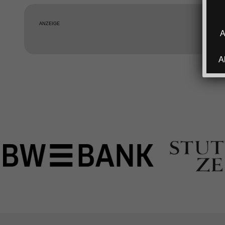
ANZEIGE
A
A