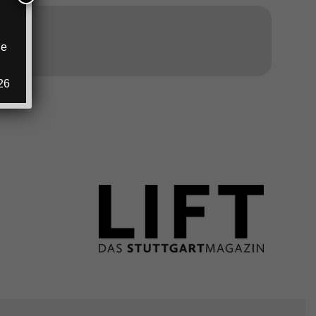
ANZEIGE
ie
.
26