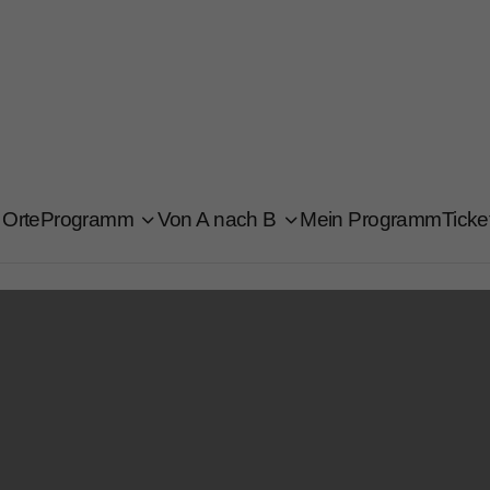
Orte
Programm
Von A nach B
Mein Programm
Ticke