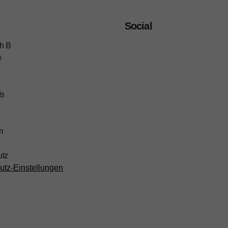
Social
h B
e
ds
m
utz
utz-Einstellungen