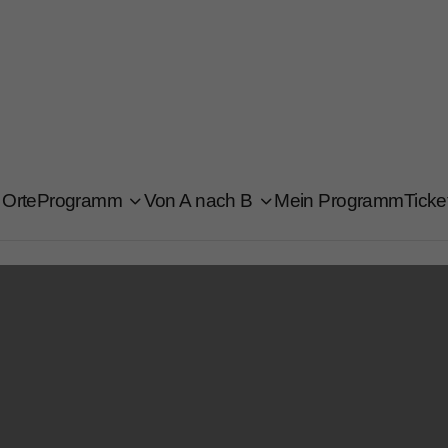
Orte
Programm
Von A nach B
Mein Programm
Ticke