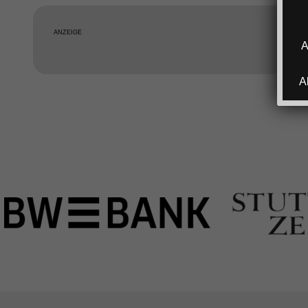
ANZEIGE
A
A