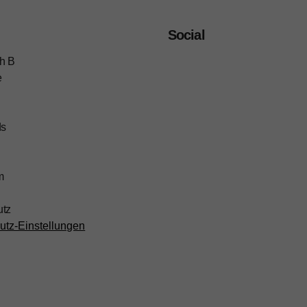
Social
h B
e
ds
m
utz
utz-Einstellungen