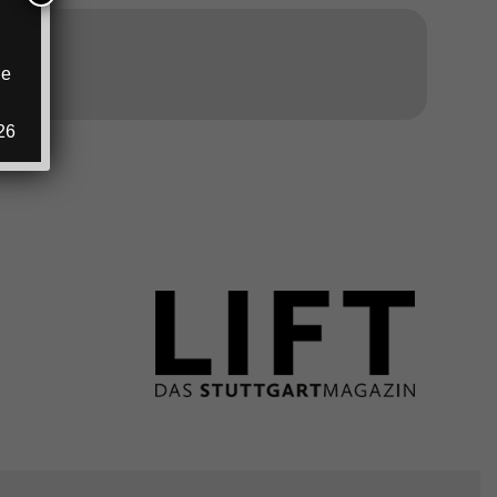
ANZEIGE
ie
.
26