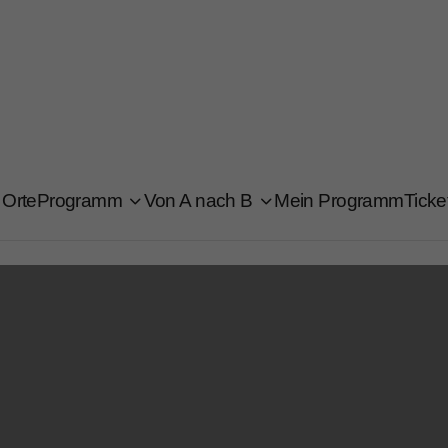
Orte
Programm
Von A nach B
Mein Programm
Ticke