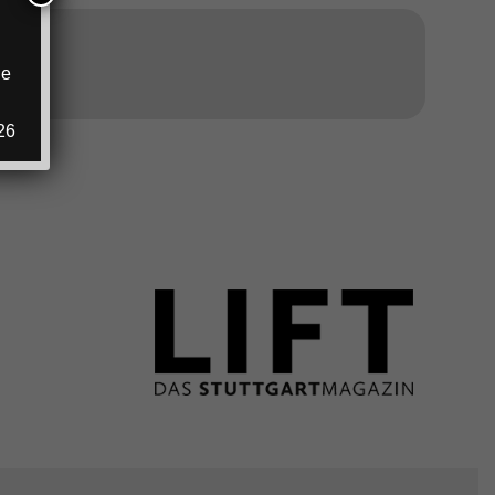
ANZEIGE
ie
.
26