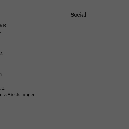
Social
h B
e
ds
m
utz
utz-Einstellungen