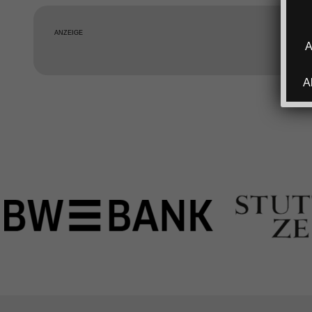
ANZEIGE
A
A