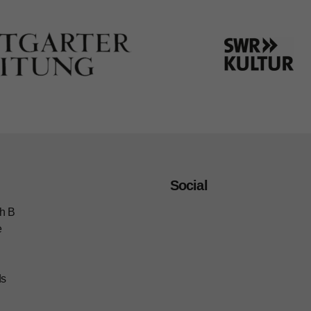
Social
h B
e
ds