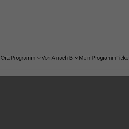
Orte
Programm
Von A nach B
Mein Programm
Ticke