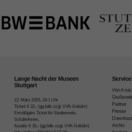
Lange Nacht der Museen
Service
Stuttgart
Von A nac
Grußwort
22. März 2025, 18-1 Uhr
Partner
Ticket: € 22,- (gg.falls zzgl. VVK-Gebühr)
Presse
Ermäßigtes Ticket für Studierende,
Downloa
SchülerInnen,
Archiv
Azubis: € 16,- (gg.falls zzgl. VVK-Gebühr)