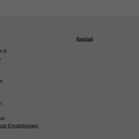
Social
h B
e
ds
m
utz
utz-Einstellungen