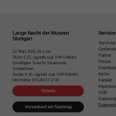
Lange Nacht der Museen
Service
Stuttgart
Von A nac
Grußwort
22. März 2025, 18-1 Uhr
Partner
Ticket: € 22,- (gg.falls zzgl. VVK-Gebühr)
Presse
Ermäßigtes Ticket für Studierende,
Downloa
SchülerInnen,
Archiv
Azubis: € 16,- (gg.falls zzgl. VVK-Gebühr)
Info-Hotline: 0711/60 17 17 30
Kontakt
Impressu
Tickets
AGB
Datensch
Datensch
Vorverkauf am Samstag