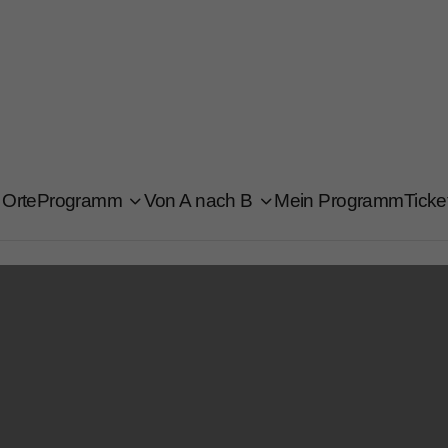
Orte
Programm
Von A nach B
Mein Programm
Ticke