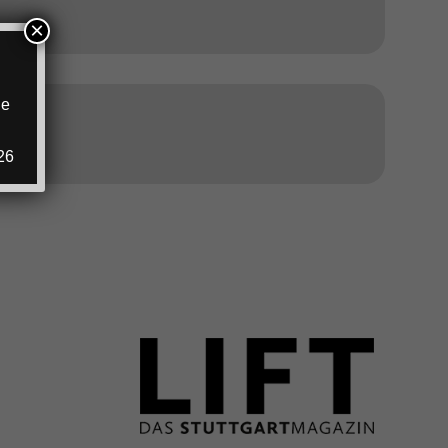
×
ie
.
ANZEIGE
26