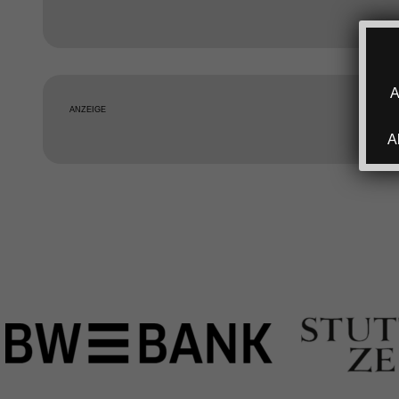
A
ANZEIGE
A