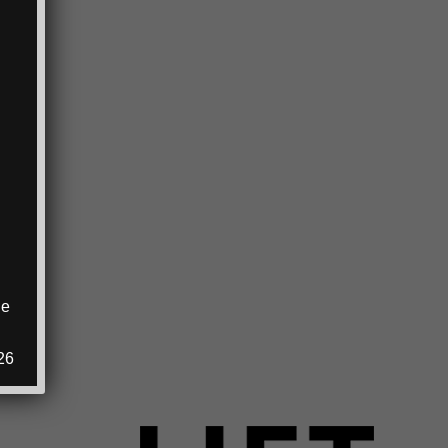
ie
.
26