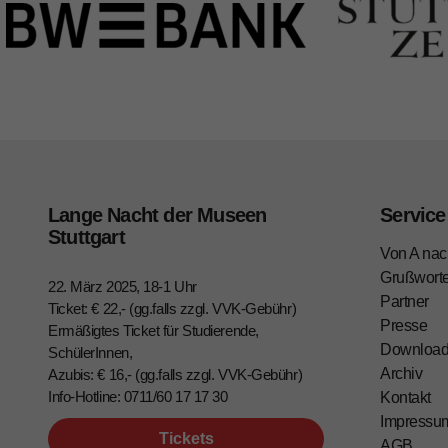
Lange Nacht der Museen
Service
Stuttgart
Von A nac
Grußwort
22. März 2025, 18-1 Uhr
Partner
Ticket: € 22,- (gg.falls zzgl. VVK-Gebühr)
Presse
Ermäßigtes Ticket für Studierende,
Downloa
SchülerInnen,
Archiv
Azubis: € 16,- (gg.falls zzgl. VVK-Gebühr)
Info-Hotline: 0711/60 17 17 30
Kontakt
Impressu
Tickets
AGB