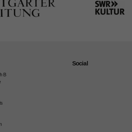
Social
h B
e
ds
m