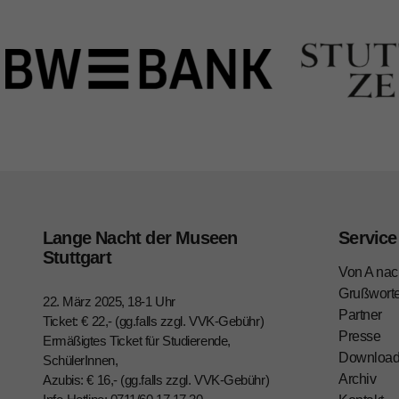
Lange Nacht der Museen
Service
Stuttgart
Von A nac
Grußwort
22. März 2025, 18-1 Uhr
Partner
Ticket: € 22,- (gg.falls zzgl. VVK-Gebühr)
Presse
Ermäßigtes Ticket für Studierende,
Downloa
SchülerInnen,
Archiv
Azubis: € 16,- (gg.falls zzgl. VVK-Gebühr)