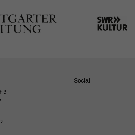
Social
h B
e
ds