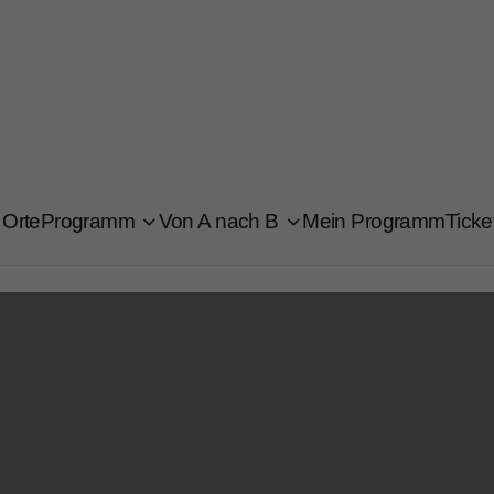
Orte
Programm
Von A nach B
Mein Programm
Ticke