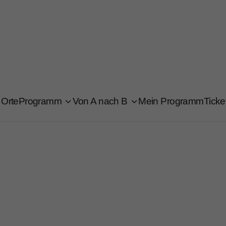
Orte
Programm
Von A nach B
Mein Programm
Ticke