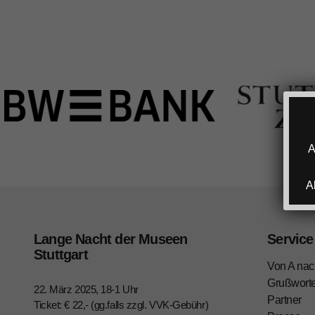
A
A
Lange Nacht der Museen
Service
Stuttgart
Von A nac
Grußwort
22. März 2025, 18-1 Uhr
Partner
Ticket: € 22,- (gg.falls zzgl. VVK-Gebühr)