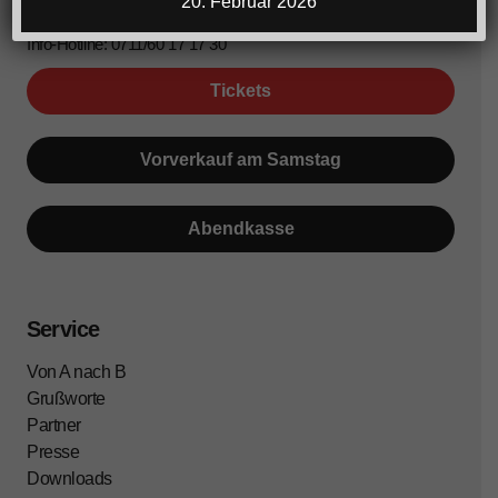
20. Februar 2026
Azubis: € 16,- (gg.falls zzgl. VVK-Gebühr)
Info-Hotline: 0711/60 17 17 30
Tickets
Vorverkauf am Samstag
Abendkasse
Service
Von A nach B
Grußworte
Partner
Presse
Downloads