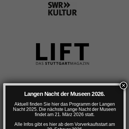
×
Langen Nacht der Museen 2026.
Lange Nacht der Museen Stuttgart
Aktuell finden Sie hier das Programm der Langen
Nacht 2025. Die nächste Lange Nacht der Museen
findet am 21. März 2026 statt.
22. März 2025, 18-1 Uhr
Ticket: € 22,- (gg.falls zzgl. VVK-Gebühr)
Alle Infos gibt es hier ab dem Vorverkaufsstart am
Ermäßigtes Ticket für Studierende, SchülerInnen,