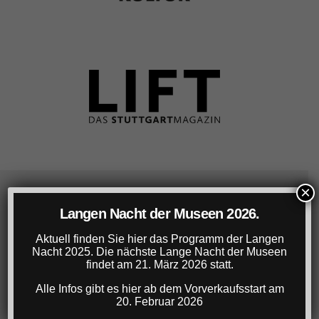
×
Lange Nacht der Museen Stuttgart
Langen Nacht der Museen 2026.
Aktuell finden Sie hier das Programm der Langen
22. März 2025, 18-1 Uhr
Nacht 2025. Die nächste Lange Nacht der Museen
Ticket: € 22,- (gg.falls zzgl. VVK-Gebühr)
findet am 21. März 2026 statt.
Ermäßigtes Ticket für Studierende, SchülerInnen,
Alle Infos gibt es hier ab dem Vorverkaufsstart am
Azubis: € 16,- (gg.falls zzgl. VVK-Gebühr)
20. Februar 2026
Info-Hotline: 0711/60 17 17 30