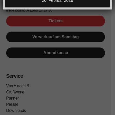
20. Februar 2026
Azubis: € 16,- (gg.falls zzgl. VVK-Gebühr)
Info-Hotline: 0711/60 17 17 30
Tickets
Vorverkauf am Samstag
Abendkasse
Service
Von A nach B
Grußworte
Partner
Presse
Downloads