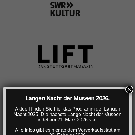
×
Langen Nacht der Museen 2026.
Lange Nacht der Museen Stuttgart
Aktuell finden Sie hier das Programm der Langen
Nacht 2025. Die nächste Lange Nacht der Museen
findet am 21. März 2026 statt.
22. März 2025, 18-1 Uhr
Ticket: € 22,- (gg.falls zzgl. VVK-Gebühr)
Alle Infos gibt es hier ab dem Vorverkaufsstart am
Ermäßigtes Ticket für Studierende, SchülerInnen,