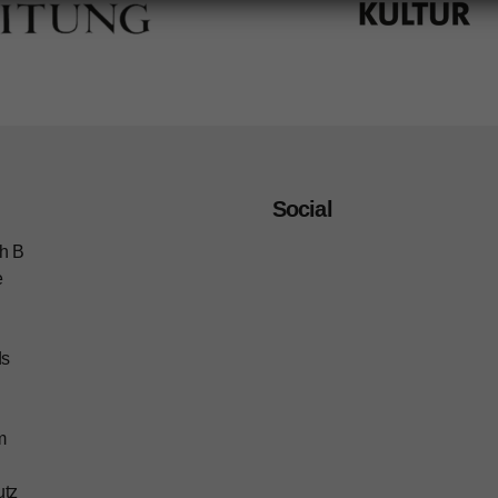
Social
h B
e
ds
m
utz