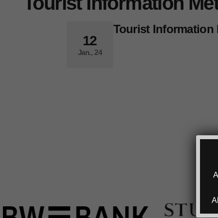
Tourist Information Me
Tourist Information
12
Jan., 24
A
A