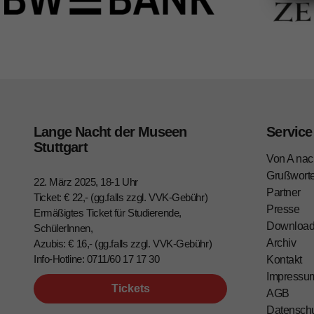
Lange Nacht der Museen
Service
Stuttgart
Von A nac
Grußwort
22. März 2025, 18-1 Uhr
Partner
Ticket: € 22,- (gg.falls zzgl. VVK-Gebühr)
Presse
Ermäßigtes Ticket für Studierende,
Downloa
SchülerInnen,
Archiv
Azubis: € 16,- (gg.falls zzgl. VVK-Gebühr)
Info-Hotline: 0711/60 17 17 30
Kontakt
Impressu
Tickets
AGB
Datensch