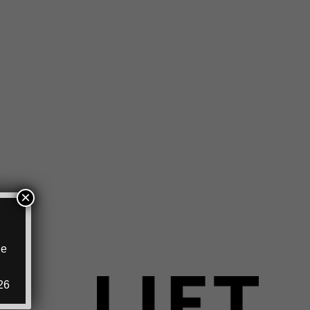
×
ie
.
26