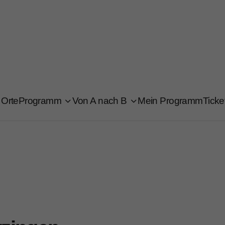
Orte
Programm
Von A nach B
Mein Programm
Ticke