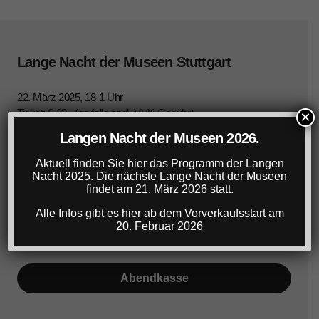
Lange Nacht der Museen Stuttgart
22. März 2025, 18-1 Uhr
Ticket: € 22,- (gg.falls zzgl. VVK-Gebühr)
×
Ermäßigtes Ticket für Studierende, SchülerInnen,
Langen Nacht der Museen 2026.
Azubis: € 16,- (gg.falls zzgl. VVK-Gebühr)
Info-Hotline: 0711/60 17 17 30
Aktuell finden Sie hier das Programm der Langen
Nacht 2025. Die nächste Lange Nacht der Museen
findet am 21. März 2026 statt.
Tickets
Alle Infos gibt es hier ab dem Vorverkaufsstart am
20. Februar 2026
Vorverkauf am Samstag
Abendkasse