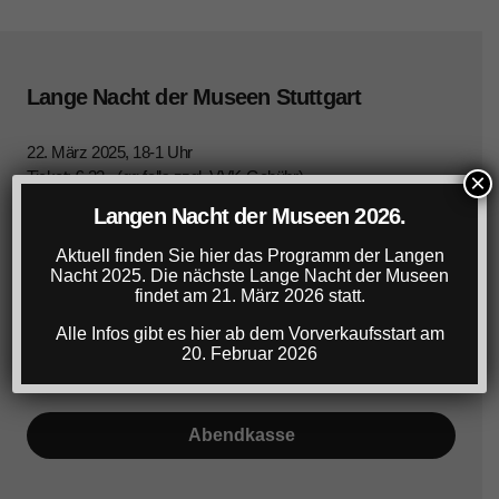
Lange Nacht der Museen Stuttgart
22. März 2025, 18-1 Uhr
Ticket: € 22,- (gg.falls zzgl. VVK-Gebühr)
×
Ermäßigtes Ticket für Studierende, SchülerInnen,
Langen Nacht der Museen 2026.
Azubis: € 16,- (gg.falls zzgl. VVK-Gebühr)
Info-Hotline: 0711/60 17 17 30
Aktuell finden Sie hier das Programm der Langen
Nacht 2025. Die nächste Lange Nacht der Museen
findet am 21. März 2026 statt.
Tickets
Alle Infos gibt es hier ab dem Vorverkaufsstart am
20. Februar 2026
Vorverkauf am Samstag
Abendkasse