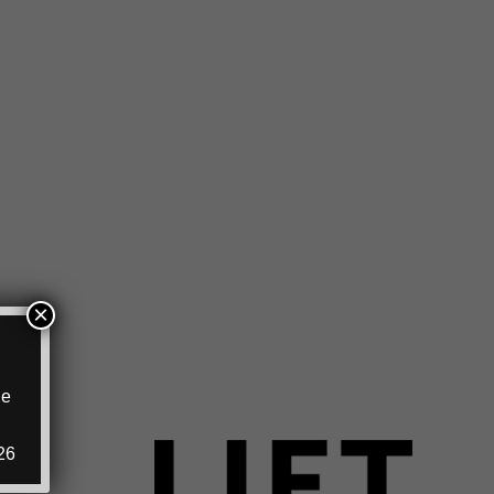
×
ie
.
26