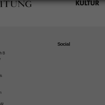
Social
h B
e
ds
m
utz