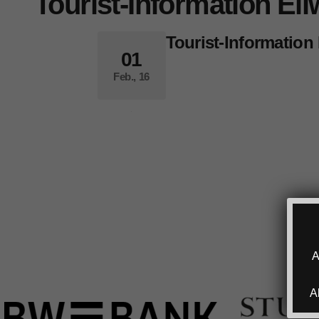
Tourist-Information El
Tourist-Information
01
Feb., 16
A
A