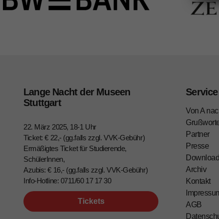
Lange Nacht der Museen
Service
Stuttgart
Von A nac
Grußwort
22. März 2025, 18-1 Uhr
Partner
Ticket: € 22,- (gg.falls zzgl. VVK-Gebühr)
Presse
Ermäßigtes Ticket für Studierende,
Downloa
SchülerInnen,
Archiv
Azubis: € 16,- (gg.falls zzgl. VVK-Gebühr)
Info-Hotline: 0711/60 17 17 30
Kontakt
Impressu
Tickets
AGB
Datensch