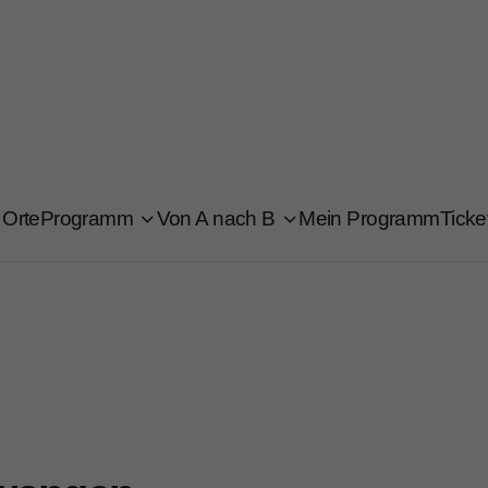
Orte
Programm
Von A nach B
Mein Programm
Ticke