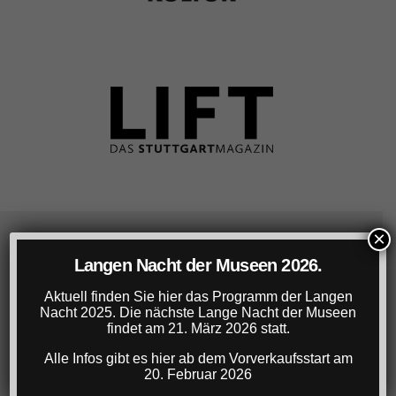
×
Lange Nacht der Museen Stuttgart
Langen Nacht der Museen 2026.
Aktuell finden Sie hier das Programm der Langen
22. März 2025, 18-1 Uhr
Nacht 2025. Die nächste Lange Nacht der Museen
Ticket: € 22,- (gg.falls zzgl. VVK-Gebühr)
findet am 21. März 2026 statt.
Ermäßigtes Ticket für Studierende, SchülerInnen,
Alle Infos gibt es hier ab dem Vorverkaufsstart am
Azubis: € 16,- (gg.falls zzgl. VVK-Gebühr)
20. Februar 2026
Info-Hotline: 0711/60 17 17 30